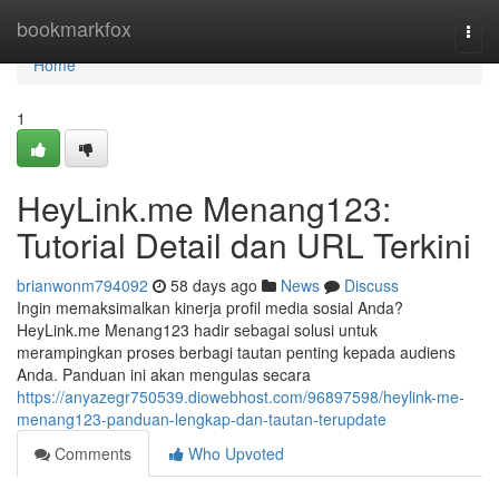
Home
bookmarkfox
Togg
navi
Home
1
HeyLink.me Menang123:
Tutorial Detail dan URL Terkini
brianwonm794092
58 days ago
News
Discuss
Ingin memaksimalkan kinerja profil media sosial Anda?
HeyLink.me Menang123 hadir sebagai solusi untuk
merampingkan proses berbagi tautan penting kepada audiens
Anda. Panduan ini akan mengulas secara
https://anyazegr750539.diowebhost.com/96897598/heylink-me-
menang123-panduan-lengkap-dan-tautan-terupdate
Comments
Who Upvoted