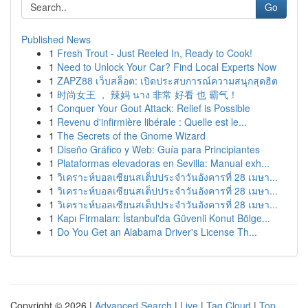
Go
Published News
1
Fresh Trout - Just Reeled In, Ready to Cook!
1
Need to Unlock Your Car? Find Local Experts Now
1
ZAPZ88 เว็บสล็อต: เปิดประสบการณ์ความสนุกสุดฮิต
1
时尚女王 ， 辣妈 นาง 非常 好看 也 霸气！
1
Conquer Your Gout Attack: Relief is Possible
1
Revenu d'infirmière libérale : Quelle est le...
1
The Secrets of the Gnome Wizard
1
Diseño Gráfico y Web: Guía para Principiantes
1
Plataformas elevadoras en Sevilla: Manual exh...
1
วิเคราะห์บอลเซียนสเต็ปประจำวันอังคารที่ 28 เมษา...
1
วิเคราะห์บอลเซียนสเต็ปประจำวันอังคารที่ 28 เมษา...
1
วิเคราะห์บอลเซียนสเต็ปประจำวันอังคารที่ 28 เมษา...
1
Kapı Firmaları: İstanbul'da Güvenli Konut Bölge...
1
Do You Get an Alabama Driver's License Th...
Copyright © 2026 |
Advanced Search
|
Live
|
Tag Cloud
|
Top