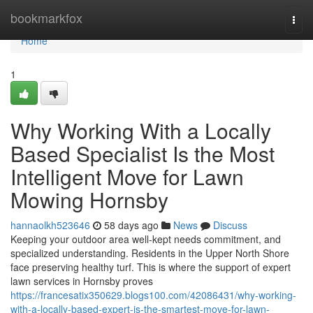
Home
bookmarkfox
Togg
navi
Home
1
Why Working With a Locally
Based Specialist Is the Most
Intelligent Move for Lawn
Mowing Hornsby
hannaolkh523646
58 days ago
News
Discuss
Keeping your outdoor area well-kept needs commitment, and
specialized understanding. Residents in the Upper North Shore
face preserving healthy turf. This is where the support of expert
lawn services in Hornsby proves
https://francesatix350629.blogs100.com/42086431/why-working-
with-a-locally-based-expert-is-the-smartest-move-for-lawn-