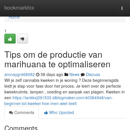
Home
bookmarkfox
Togg
navi
Home
1
Tips om de productie van
marihuana te optimaliseren
aronaygr468082
58 days ago
News
Discuss
Wil je zelf cannabis kweken in je woning ? Deze beginnersgids
leidt je stap voor fase door het proces. Je leert over de perfecte
kweekruimte, lampen , voeding en aanpak van plagen. Kweken in
een
https://iankkxj391533.idblogmaker.com/40384948/van-
beginner-tot-kweker-hoe-men-wiet-teelt
Comments
Who Upvoted
Comments