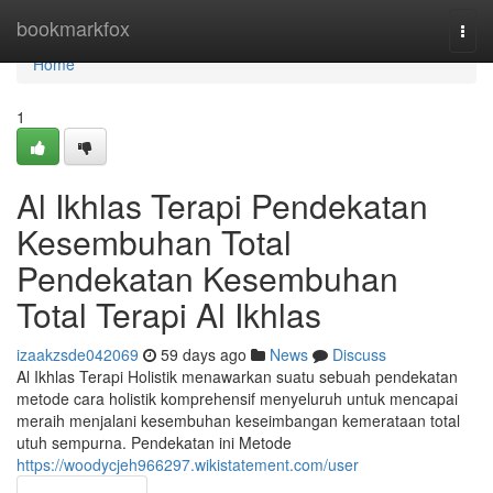
Home
bookmarkfox
Togg
navi
Home
1
Al Ikhlas Terapi Pendekatan
Kesembuhan Total
Pendekatan Kesembuhan
Total Terapi Al Ikhlas
izaakzsde042069
59 days ago
News
Discuss
Al Ikhlas Terapi Holistik menawarkan suatu sebuah pendekatan
metode cara holistik komprehensif menyeluruh untuk mencapai
meraih menjalani kesembuhan keseimbangan kemerataan total
utuh sempurna. Pendekatan ini Metode
https://woodycjeh966297.wikistatement.com/user