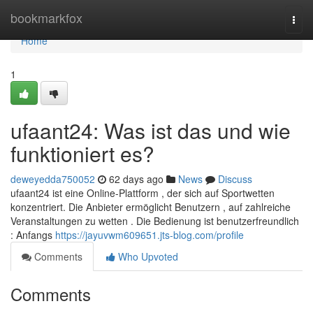
Home
bookmarkfox
Togg
navi
Home
1
ufaant24: Was ist das und wie
funktioniert es?
deweyedda750052
62 days ago
News
Discuss
ufaant24 ist eine Online-Plattform , der sich auf Sportwetten
konzentriert. Die Anbieter ermöglicht Benutzern , auf zahlreiche
Veranstaltungen zu wetten . Die Bedienung ist benutzerfreundlich
: Anfangs
https://jayuvwm609651.jts-blog.com/profile
Comments
Who Upvoted
Comments