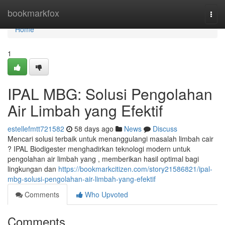
Home
bookmarkfox
Togg
navi
Home
1
IPAL MBG: Solusi Pengolahan
Air Limbah yang Efektif
estellefmtt721582
58 days ago
News
Discuss
Mencari solusi terbaik untuk menanggulangi masalah limbah cair
? IPAL Biodigester menghadirkan teknologi modern untuk
pengolahan air limbah yang , memberikan hasil optimal bagi
lingkungan dan
https://bookmarkcitizen.com/story21586821/ipal-
mbg-solusi-pengolahan-air-limbah-yang-efektif
Comments
Who Upvoted
Comments