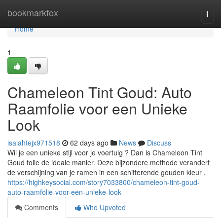
Home
bookmarkfox
Togg
navi
Home
1
Chameleon Tint Goud: Auto
Raamfolie voor een Unieke
Look
isaiahtejx971518
62 days ago
News
Discuss
Wil je een unieke stijl voor je voertuig ? Dan is Chameleon Tint
Goud folie de ideale manier. Deze bijzondere methode verandert
de verschijning van je ramen in een schitterende gouden kleur ,
https://highkeysocial.com/story7033800/chameleon-tint-goud-
auto-raamfolie-voor-een-unieke-look
Comments
Who Upvoted