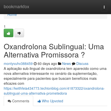
Home
bookmarkfox
Togg
navi
Home
1
Oxandrolona Sublingual: Uma
Alternativa Promissora ?
montyvuhv388459
60 days ago
News
Discuss
A aplicação sub-lingual de oxandrolona tem aparecido como uma
nova alternativa interessante no cenário da suplementação,
especialmente para pacientes que buscam benefícios mais
eficazes com
https://keithfeia434773.techionblog.com/41873322/oxandrolona-
sublingual-uma-alternativa-prometedora
Comments
Who Upvoted