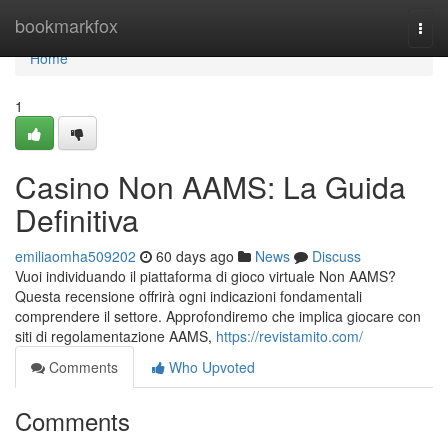
Home
bookmarkfox
Togg
navi
Home
1
Casino Non AAMS: La Guida
Definitiva
emiliaomha509202
60 days ago
News
Discuss
Vuoi individuando il piattaforma di gioco virtuale Non AAMS?
Questa recensione offrirà ogni indicazioni fondamentali
comprendere il settore. Approfondiremo che implica giocare con
siti di regolamentazione AAMS,
https://revistamito.com/
Comments
Who Upvoted
Comments