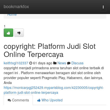
Home
bookmarkfox
Togg
navi
Home
1
copyright: Platform Judi Slot
Online Terpercaya
keithtxgl102337
61 days ago
News
Discuss
copyright menjadi primadona arena taruhan slot online terbaik di
negeri ini . Platform menawarkan beragam slot slot online oleh
provider populer seperti Pragmatic Play, Habanero, dan lainnya.
Anda
https://monicarpgj252429.myparisblog.com/42230005/copyright-
platform-judi-slot-online-terpercaya
Comments
Who Upvoted