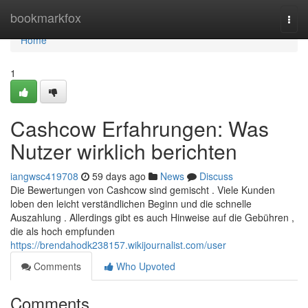
Home
bookmarkfox
Togg
navi
Home
1
Cashcow Erfahrungen: Was
Nutzer wirklich berichten
iangwsc419708
59 days ago
News
Discuss
Die Bewertungen von Cashcow sind gemischt . Viele Kunden
loben den leicht verständlichen Beginn und die schnelle
Auszahlung . Allerdings gibt es auch Hinweise auf die Gebühren ,
die als hoch empfunden
https://brendahodk238157.wikijournalist.com/user
Comments
Who Upvoted
Comments