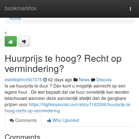
Home
bookmarkfox
Togg
navi
Home
1
Huurprijs te hoog? Recht op
vermindering?
estellejdmn567375
62 days ago
News
Discuss
Is uw huurprijs te duur ? Dan kunt u mogelijk aanrecht op een
lagere huur . De wet bepaalt dat uw huur onredelijk kan worden
beschouwd wanneer deze aanzienlijk afwijkt dan de gangbare
prijzen voor
https://highkeysocial.com/story7163266/huurprijs-te-
hoog-recht-op-vermindering
Comments
Who Upvoted
Comments