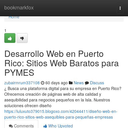
Home
bookmarkfox
Togg
navi
Home
1
Desarrollo Web en Puerto
Rico: Sitios Web Baratos para
PYMES
zubairmrum337108
60 days ago
News
Discuss
¿ Busca una plataforma digital para su empresa en Puerto Rico?
Ofrecemos creación de páginas web de alta calidad y
asequibilidad para negocios pequeños en la Isla. Nuestros
soluciones ofrecen diseño
https://luluxuto379015.blogoxo.com/42044411/diseño-web-en-
puerto-rico-sitios-web-asequibles-para-pequeñas-empresas
Comments
Who Upvoted