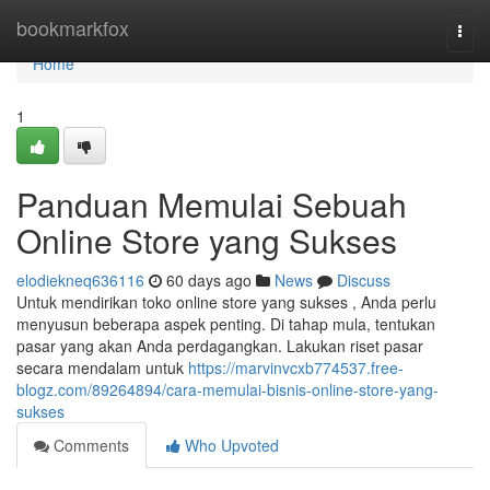
Home
bookmarkfox
Togg
navi
Home
1
Panduan Memulai Sebuah
Online Store yang Sukses
elodiekneq636116
60 days ago
News
Discuss
Untuk mendirikan toko online store yang sukses , Anda perlu
menyusun beberapa aspek penting. Di tahap mula, tentukan
pasar yang akan Anda perdagangkan. Lakukan riset pasar
secara mendalam untuk
https://marvinvcxb774537.free-
blogz.com/89264894/cara-memulai-bisnis-online-store-yang-
sukses
Comments
Who Upvoted