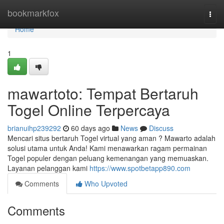
Home
bookmarkfox
Togg
navi
Home
1
mawartoto: Tempat Bertaruh
Togel Online Terpercaya
brianuihp239292
60 days ago
News
Discuss
Mencari situs bertaruh Togel virtual yang aman ? Mawarto adalah
solusi utama untuk Anda! Kami menawarkan ragam permainan
Togel populer dengan peluang kemenangan yang memuaskan.
Layanan pelanggan kami
https://www.spotbetapp890.com
Comments
Who Upvoted
Comments