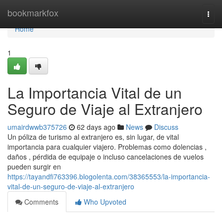
Home
bookmarkfox
Togg
navi
Home
1
La Importancia Vital de un
Seguro de Viaje al Extranjero
umairdwwb375726
62 days ago
News
Discuss
Un póliza de turismo al extranjero es, sin lugar, de vital
importancia para cualquier viajero. Problemas como dolencias ,
daños , pérdida de equipaje o incluso cancelaciones de vuelos
pueden surgir en
https://tayandfi763396.blogolenta.com/38365553/la-importancia-
vital-de-un-seguro-de-viaje-al-extranjero
Comments
Who Upvoted