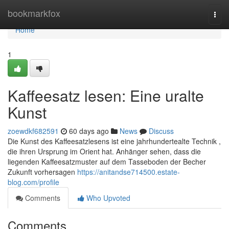
Home
bookmarkfox
Togg
navi
Home
1
Kaffeesatz lesen: Eine uralte
Kunst
zoewdkf682591
60 days ago
News
Discuss
Die Kunst des Kaffeesatzlesens ist eine jahrhundertealte Technik ,
die ihren Ursprung im Orient hat. Anhänger sehen, dass die
liegenden Kaffeesatzmuster auf dem Tasseboden der Becher
Zukunft vorhersagen
https://anitandse714500.estate-
blog.com/profile
Comments
Who Upvoted
Comments