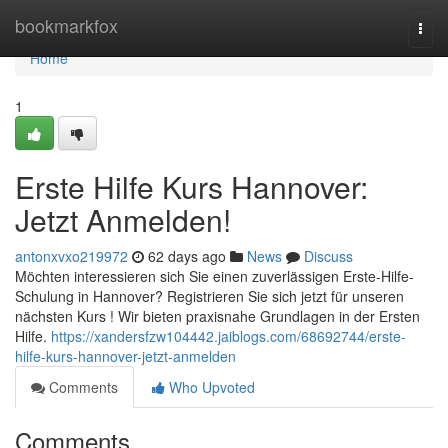
Home
bookmarkfox
Togg
navi
Home
1
Erste Hilfe Kurs Hannover:
Jetzt Anmelden!
antonxvxo219972
62 days ago
News
Discuss
Möchten interessieren sich Sie einen zuverlässigen Erste-Hilfe-
Schulung in Hannover? Registrieren Sie sich jetzt für unseren
nächsten Kurs ! Wir bieten praxisnahe Grundlagen in der Ersten
Hilfe.
https://xandersfzw104442.jaiblogs.com/68692744/erste-
hilfe-kurs-hannover-jetzt-anmelden
Comments
Who Upvoted
Comments