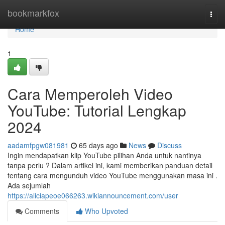
Home
bookmarkfox
Togg
navi
Home
1
Cara Memperoleh Video
YouTube: Tutorial Lengkap
2024
aadamfpgw081981
65 days ago
News
Discuss
Ingin mendapatkan klip YouTube pilihan Anda untuk nantinya
tanpa perlu ? Dalam artikel ini, kami memberikan panduan detail
tentang cara mengunduh video YouTube menggunakan masa ini .
Ada sejumlah
https://aliciapeoe066263.wikiannouncement.com/user
Comments
Who Upvoted