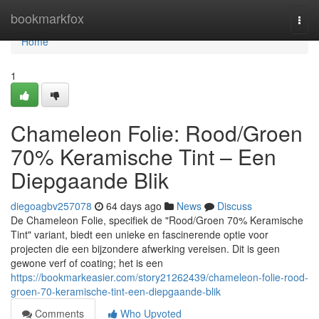
Home
bookmarkfox
Togg
navi
Home
1
Chameleon Folie: Rood/Groen
70% Keramische Tint – Een
Diepgaande Blik
diegoagbv257078
64 days ago
News
Discuss
De Chameleon Folie, specifiek de "Rood/Groen 70% Keramische
Tint" variant, biedt een unieke en fascinerende optie voor
projecten die een bijzondere afwerking vereisen. Dit is geen
gewone verf of coating; het is een
https://bookmarkeasier.com/story21262439/chameleon-folie-rood-
groen-70-keramische-tint-een-diepgaande-blik
Comments
Who Upvoted