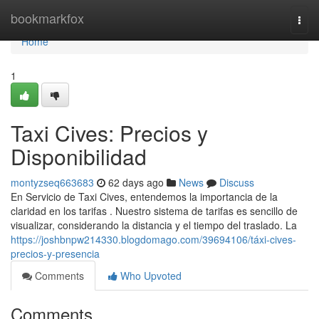
Home
bookmarkfox
Togg
navi
Home
1
Taxi Cives: Precios y
Disponibilidad
montyzseq663683
62 days ago
News
Discuss
En Servicio de Taxi Cives, entendemos la importancia de la
claridad en los tarifas . Nuestro sistema de tarifas es sencillo de
visualizar, considerando la distancia y el tiempo del traslado. La
https://joshbnpw214330.blogdomago.com/39694106/táxi-cives-
precios-y-presencia
Comments
Who Upvoted
Comments