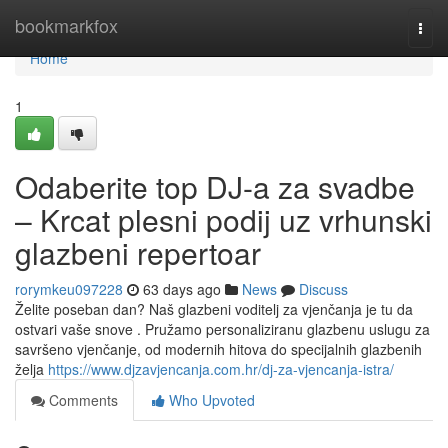
Home
bookmarkfox
Togg
navi
Home
1
Odaberite top DJ-a za svadbe
– Krcat plesni podij uz vrhunski
glazbeni repertoar
rorymkeu097228
63 days ago
News
Discuss
Želite poseban dan? Naš glazbeni voditelj za vjenčanja je tu da
ostvari vaše snove . Pružamo personaliziranu glazbenu uslugu za
savršeno vjenčanje, od modernih hitova do specijalnih glazbenih
želja
https://www.djzavjencanja.com.hr/dj-za-vjencanja-istra/
Comments
Who Upvoted