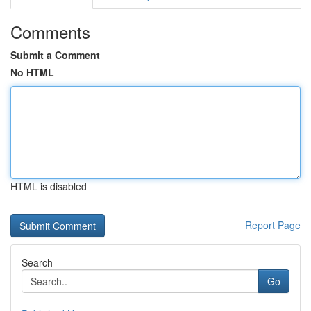
Comments
Submit a Comment
No HTML
HTML is disabled
Report Page
Search
Go