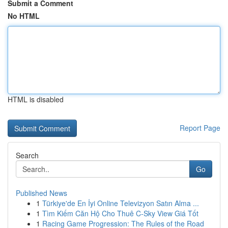
Submit a Comment
No HTML
HTML is disabled
Report Page
Search
Go
Published News
1
Türkiye'de En İyi Online Televizyon Satın Alma ...
1
Tìm Kiếm Căn Hộ Cho Thuê C-Sky View Giá Tốt
1
Racing Game Progression: The Rules of the Road