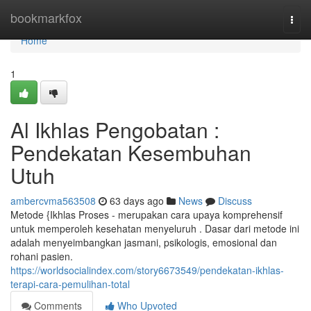
Home
bookmarkfox
Togg
navi
Home
1
Al Ikhlas Pengobatan :
Pendekatan Kesembuhan
Utuh
ambercvma563508
63 days ago
News
Discuss
Metode {Ikhlas Proses - merupakan cara upaya komprehensif
untuk memperoleh kesehatan menyeluruh . Dasar dari metode ini
adalah menyeimbangkan jasmani, psikologis, emosional dan
rohani pasien.
https://worldsocialindex.com/story6673549/pendekatan-ikhlas-
terapi-cara-pemulihan-total
Comments
Who Upvoted