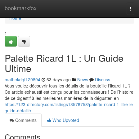
Home
bookmarkfox
Togg
navi
Home
1
Palette Ricard 1L : Un Guide
Ultime
mathekdqf129894
63 days ago
News
Discuss
Vous voulez découvrir tous les détails de la bouteille Ricard 1L ?
Ce article exhaustif est conçu pour les connaisseurs ! De l’histoire
de ce digestif à les meilleures manières de la déguster, en
https://123-directory.com/listings13576758/palette-ricard-1-litre-le-
guide-détaillé
Comments
Who Upvoted
Comments