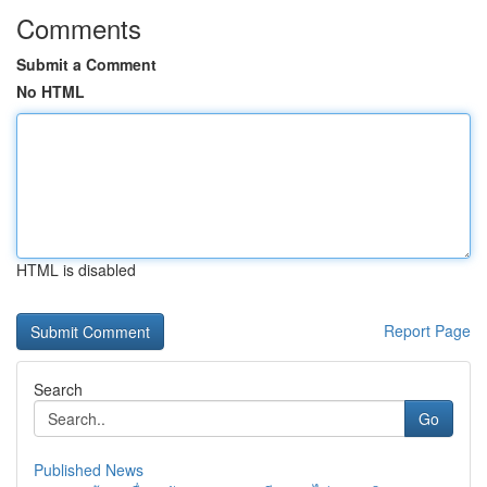
Comments
Submit a Comment
No HTML
HTML is disabled
Report Page
Search
Go
Published News