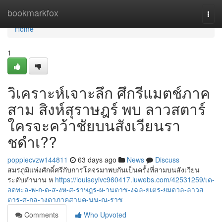
Home
bookmarkfox
Togg
navi
Home
1
วิเคราะห์เจาะลึก ศึกรีแมตช์ภาค
สาม สิงห์สุราษฎร์ พบ ลาวสตาร์
ใครจะคว้าชัยบนสังเวียนรา
ชดำเ??
poppiecvzw144811
63 days ago
News
Discuss
สมรภูมิแห่งศักดิ์ศรีกับการโคจรมาพบกันเป็นครั้งที่สามบนสังเวียน
ระดับตำนาน ห
https://louiseyivc960417.luwebs.com/42531259/เด-
อดทะล-พ-ก-ด-ส-งห-ส-ราษฎร-ผ-านตาช-งฉล-ยเตร-ยมดวล-ลาวส
ตาร-ศ-กล-างตาภาคสามค-นน-ณ-ราช
Comments
Who Upvoted