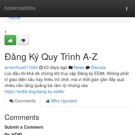
Home
bookmarkfox
Togg
navi
Home
1
Đăng Ký Quy Trình A-Z
arranrhua071660
63 days ago
News
Discuss
Lúc đầu tôi khá dè chừng khi truy cập Đăng ký EE88. Không phải
vì giao diện xấu hay thiếu trò chơi, mà vì thời gian gần đây quá
nhiều nền tảng quảng bá rầm rộ nhưng vào
https://ee88.dog/dang-ky-ee88/
Comments
Who Upvoted
Comments
Submit a Comment
No HTML