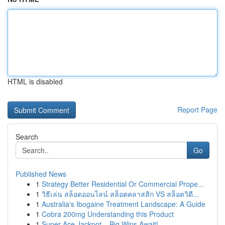
HTML is disabled
Report Page
Search
Go
Published News
1
Strategy Better Residential Or Commercial Prope...
1
วิธีเล่น สล็อตออนไลน์ สล็อตคลาสสิก VS สล็อตวิดี...
1
Australia's Ibogaine Treatment Landscape: A Guide
1
Cobra 200mg Understanding this Product
1
Super Ace Jackpot – Big Wins Await!