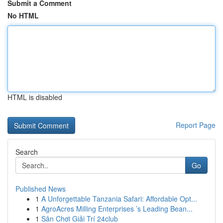
Submit a Comment
No HTML
HTML is disabled
Report Page
Search
Go
Published News
1
A Unforgettable Tanzania Safari: Affordable Opt...
1
AgroAcres Milling Enterprises ’s Leading Bean...
1
Sân Chơi Giải Trí 24club