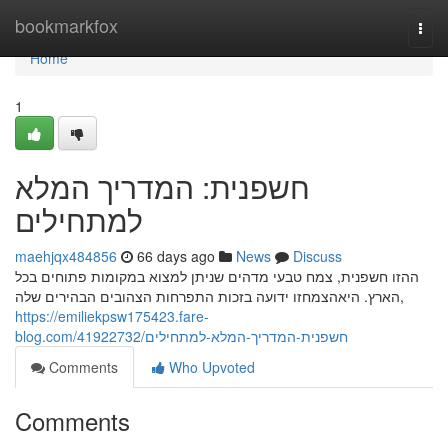
Home
bookmarkfox
Togg
navi
Home
1
חשפנית: המדריך המלא
למתחילים
maehjqx484856
66 days ago
News
Discuss
ההזו חשפנית, צמח טבעי מדהים שניתן למצוא במקומות פתוחים בכל
הארץ. היאהצמחזו ידועה בזכות התפרחות הצהובים הבהירים שלה,
https://emiliekpsw175423.fare-
blog.com/41922732/חשפנית-המדריך-המלא-למתחילים
Comments
Who Upvoted
Comments