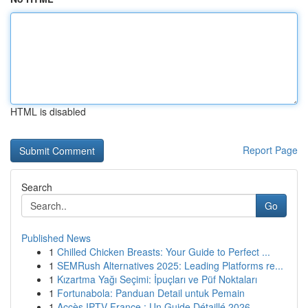
HTML is disabled
Report Page
Search
Go
Published News
1
Chilled Chicken Breasts: Your Guide to Perfect ...
1
SEMRush Alternatives 2025: Leading Platforms re...
1
Kızartma Yağı Seçimi: İpuçları ve Püf Noktaları
1
Fortunabola: Panduan Detail untuk Pemain
1
Accès IPTV France : Un Guide Détaillé 2026