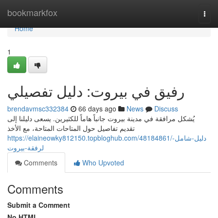
Home
bookmarkfox
Togg
navi
Home
1
رفيق في بيروت: دليل تفصيلي
brendavmsc332384
66 days ago
News
Discuss
يُشكل مرافقة في مدينة بيروت جانباً هاماً للكثيرين. يسعى دليلنا إلى
تقديم تفاصيل حول المتاحات المتاحة، مع الأخذ
https://elaineowky812150.topbloghub.com/48184861/دليل-شامل-
لرفقة-بيروت
Comments
Who Upvoted
Comments
Submit a Comment
No HTML