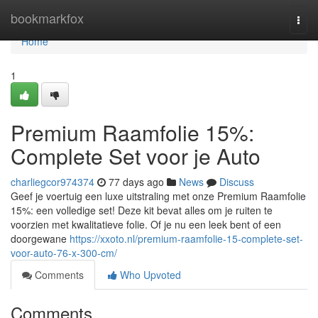
Home
bookmarkfox
Togg
navi
Home
1
Premium Raamfolie 15%:
Complete Set voor je Auto
charliegcor974374
77 days ago
News
Discuss
Geef je voertuig een luxe uitstraling met onze Premium Raamfolie
15%: een volledige set! Deze kit bevat alles om je ruiten te
voorzien met kwalitatieve folie. Of je nu een leek bent of een
doorgewane
https://xxoto.nl/premium-raamfolie-15-complete-set-
voor-auto-76-x-300-cm/
Comments
Who Upvoted
Comments