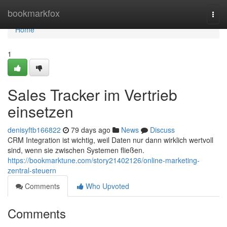
Home
bookmarkfox
Togg
navi
Home
1
Sales Tracker im Vertrieb
einsetzen
denisyftb166822
79 days ago
News
Discuss
CRM Integration ist wichtig, weil Daten nur dann wirklich wertvoll
sind, wenn sie zwischen Systemen fließen.
https://bookmarktune.com/story21402126/online-marketing-
zentral-steuern
Comments
Who Upvoted
Comments