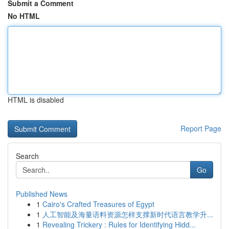
Submit a Comment
No HTML
HTML is disabled
Report Page
Search
Go
Published News
1
Cairo's Crafted Treasures of Egypt
1
人工智能及海量语料资源怎样支撑新时代语言教学升...
1
Revealing Trickery : Rules for Identifying Hidd...