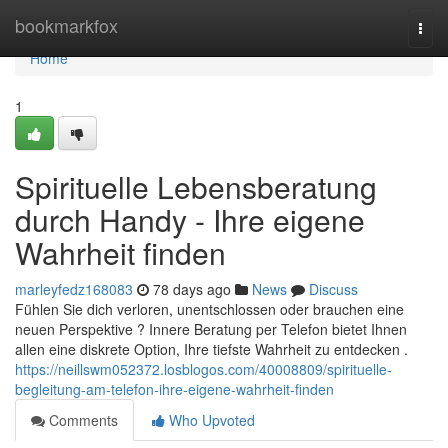
Home
bookmarkfox
Togg
navi
Home
1
Spirituelle Lebensberatung
durch Handy - Ihre eigene
Wahrheit finden
marleyfedz168083
78 days ago
News
Discuss
Fühlen Sie dich verloren, unentschlossen oder brauchen eine
neuen Perspektive ? Innere Beratung per Telefon bietet Ihnen
allen eine diskrete Option, Ihre tiefste Wahrheit zu entdecken .
https://neillswm052372.losblogos.com/40008809/spirituelle-
begleitung-am-telefon-ihre-eigene-wahrheit-finden
Comments
Who Upvoted