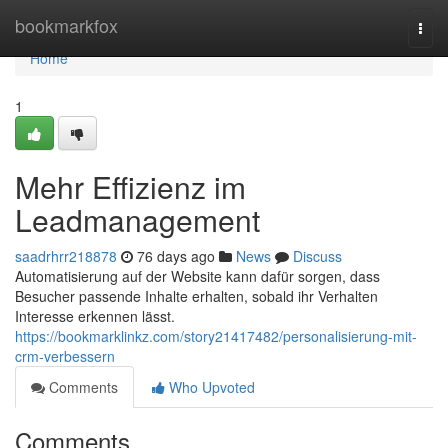
Home
bookmarkfox
Togg
navi
Home
1
Mehr Effizienz im
Leadmanagement
saadrhrr218878
76 days ago
News
Discuss
Automatisierung auf der Website kann dafür sorgen, dass
Besucher passende Inhalte erhalten, sobald ihr Verhalten
Interesse erkennen lässt.
https://bookmarklinkz.com/story21417482/personalisierung-mit-
crm-verbessern
Comments
Who Upvoted
Comments