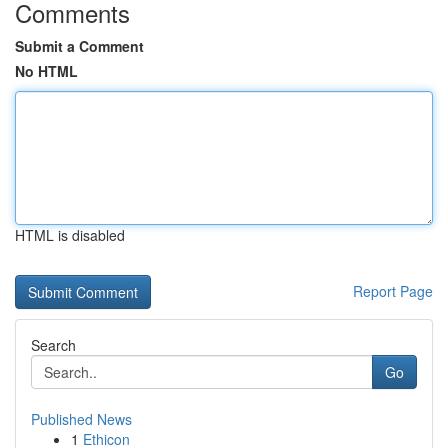
Comments
Submit a Comment
No HTML
HTML is disabled
Report Page
Search
Go
Published News
1
Ethicon