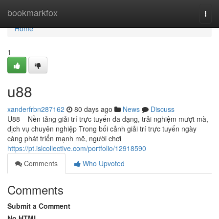
Home
bookmarkfox
Togg
navi
Home
1
u88
xanderfrbn287162
80 days ago
News
Discuss
U88 – Nền tảng giải trí trực tuyến đa dạng, trải nghiệm mượt mà,
dịch vụ chuyên nghiệp Trong bối cảnh giải trí trực tuyến ngày
càng phát triển mạnh mẽ, người chơi
https://pt.islcollective.com/portfolio/12918590
Comments
Who Upvoted
Comments
Submit a Comment
No HTML