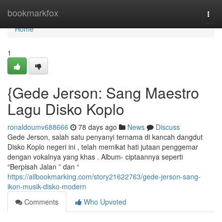
Home
bookmarkfox
Togg
navi
Home
1
{Gede Jerson: Sang Maestro
Lagu Disko Koplo
ronaldoumv688666
78 days ago
News
Discuss
Gede Jerson, salah satu penyanyi ternama di kancah dangdut
Disko Koplo negeri ini , telah memikat hati jutaan penggemar
dengan vokalnya yang khas . Album- ciptaannya seperti
“Berpisah Jalan ” dan “
https://allbookmarking.com/story21622763/gede-jerson-sang-
ikon-musik-disko-modern
Comments
Who Upvoted