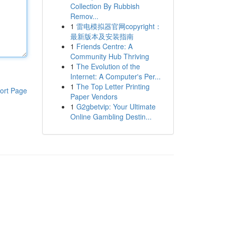
Collection By Rubbish
Remov...
1
雷电模拟器官网copyright：
最新版本及安装指南
1
Friends Centre: A
Community Hub Thriving
1
The Evolution of the
Internet: A Computer's Per...
1
The Top Letter Printing
ort Page
Paper Vendors
1
G2gbetvip: Your Ultimate
Online Gambling Destin...