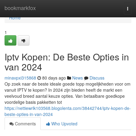
Home
bookmarkfox
Togg
navi
Home
1
Iptv Kopen: De Beste Opties in
van 2024
minavpxi315868
80 days ago
News
Discuss
Op zoek naar de beste ideale goede topp mogelijkheden voor om
vanuit IPTV te kopen? In 2024 zijn bieden heeft de markt een
veelvoud breed aantal keuze opties. Van betaalbare goedkope
voordelige basis pakketten tot
https://nettiewrlk103568.blogolenta.com/38442744/iptv-kopen-de-
beste-opties-in-van-2024
Comments
Who Upvoted