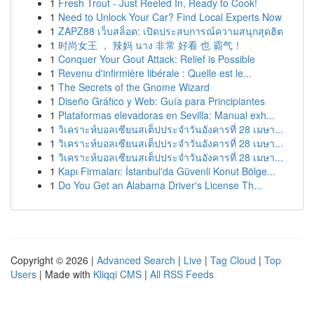
1
Fresh Trout - Just Reeled In, Ready to Cook!
1
Need to Unlock Your Car? Find Local Experts Now
1
ZAPZ88 เว็บสล็อต: เปิดประสบการณ์ความสนุกสุดฮิต
1
时尚女王 ， 辣妈 นาง 非常 好看 也 霸气！
1
Conquer Your Gout Attack: Relief is Possible
1
Revenu d'infirmière libérale : Quelle est le...
1
The Secrets of the Gnome Wizard
1
Diseño Gráfico y Web: Guía para Principiantes
1
Plataformas elevadoras en Sevilla: Manual exh...
1
วิเคราะห์บอลเซียนสเต็ปประจำวันอังคารที่ 28 เมษา...
1
วิเคราะห์บอลเซียนสเต็ปประจำวันอังคารที่ 28 เมษา...
1
วิเคราะห์บอลเซียนสเต็ปประจำวันอังคารที่ 28 เมษา...
1
Kapı Firmaları: İstanbul'da Güvenli Konut Bölge...
1
Do You Get an Alabama Driver's License Th...
Copyright © 2026 |
Advanced Search
|
Live
|
Tag Cloud
|
Top
Users
| Made with
Kliqqi CMS
|
All RSS Feeds