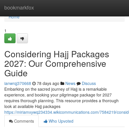
Home
bookmarkfox
Home
1
Considering Hajj Packages
2027: Our Comprehensive
Guide
ianwrqj370668
78 days ago
News
Discuss
Embarking on the sacred journey of Hajj is a remarkable
experience, and booking your pilgrimage package for 2027
requires thorough planning. This resource provides a thorough
look at available Hajj packages
https://miriamxywq234334.wikicommunications.com/7584219/consi
Comments
Who Upvoted