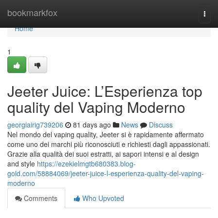
Home
bookmarkfox
Togg
navi
Home
1
Jeeter Juice: L’Esperienza top
quality del Vaping Moderno
georgiairig739206
81 days ago
News
Discuss
Nel mondo del vaping quality, Jeeter si è rapidamente affermato
come uno dei marchi più riconosciuti e richiesti dagli appassionati.
Grazie alla qualità dei suoi estratti, ai sapori intensi e al design
and style
https://ezekielmgtb680383.blog-
gold.com/58884069/jeeter-juice-l-esperienza-quality-del-vaping-
moderno
Comments
Who Upvoted