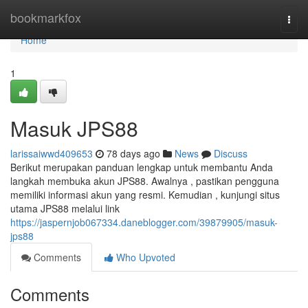
Home
bookmarkfox
Togg
navi
Home
1
Masuk JPS88
larissaiwwd409653
78 days ago
News
Discuss
Berikut merupakan panduan lengkap untuk membantu Anda
langkah membuka akun JPS88. Awalnya , pastikan pengguna
memiliki informasi akun yang resmi. Kemudian , kunjungi situs
utama JPS88 melalui link
https://jaspernjob067334.daneblogger.com/39879905/masuk-
jps88
Comments
Who Upvoted
Comments