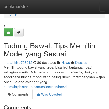
Home
bookmarkfox
Togg
navi
Home
1
Tudung Bawal: Tips Memilih
Model yang Sesuai
mariahklne703012
80 days ago
News
Discuss
Memilih tudung bawal yang tepat bisa jadi tantangan bagi
sebagian wanita. Ada beragam gaya yang tersedia, dari yang
sederhana hingga model yang paling rumit. Pertimbangkan wajah
Anda, karena selangor yang
https://hijabistahub.com/collections/bawal
Comments
Who Upvoted
Comments