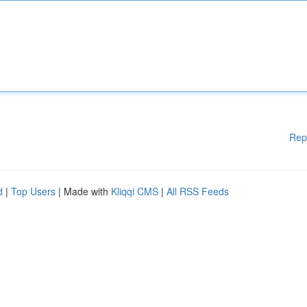
Rep
d
|
Top Users
| Made with
Kliqqi CMS
|
All RSS Feeds