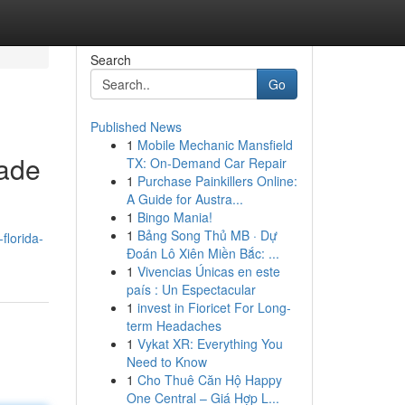
Search
Go
Published News
1
Mobile Mechanic Mansfield
dade
TX: On-Demand Car Repair
1
Purchase Painkillers Online:
A Guide for Austra...
1
Bingo Mania!
1
Bảng Song Thủ MB · Dự
florida-
Đoán Lô Xiên Miền Bắc: ...
1
Vivencias Únicas en este
país : Un Espectacular
1
invest in Fioricet For Long-
term Headaches
1
Vykat XR: Everything You
Need to Know
1
Cho Thuê Căn Hộ Happy
One Central – Giá Hợp L...