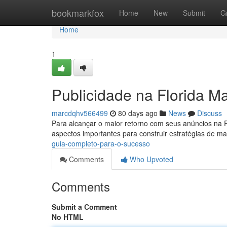
Home
bookmarkfox
Home
New
Submit
G
Home
1
Publicidade na Florida M
marcdqhv566499
80 days ago
News
Discuss
Para alcançar o maior retorno com seus anúncios na Fl
aspectos importantes para construir estratégias de m
guia-completo-para-o-sucesso
Comments
Who Upvoted
Comments
Submit a Comment
No HTML