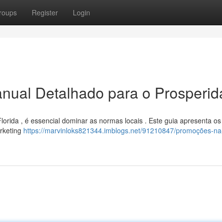
roups
Register
Login
anual Detalhado para o Prosperi
orida , é essencial dominar as normas locais . Este guia apresenta os
arketing
https://marvinloks821344.imblogs.net/91210847/promoções-na-