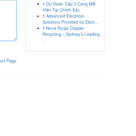
1
Dự Đoán Cặp 3 Càng MB
Hiện Tại Chính Xác
1
Advanced Electrical
Solutions Provided by Elect...
1
Nova Scrap Copper
Recycling – Sydney’s Leading
...
ort Page