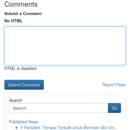
Comments
Submit a Comment
No HTML
HTML is disabled
Report Page
Search
Go
Published News
1
ParisSlot: Tempat Terbaik untuk Bermain Slot On...