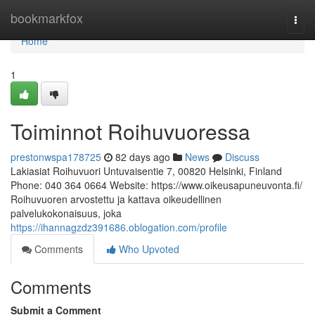
Home
bookmarkfox
Togg
navi
Home
1
Toiminnot Roihuvuoressa
prestonwspa178725
82 days ago
News
Discuss
Lakiasiat Roihuvuori Untuvaisentie 7, 00820 Helsinki, Finland
Phone: 040 364 0664 Website: https://www.oikeusapuneuvonta.fi/
Roihuvuoren arvostettu ja kattava oikeudellinen
palvelukokonaisuus, joka
https://ihannagzdz391686.oblogation.com/profile
Comments
Who Upvoted
Comments
Submit a Comment