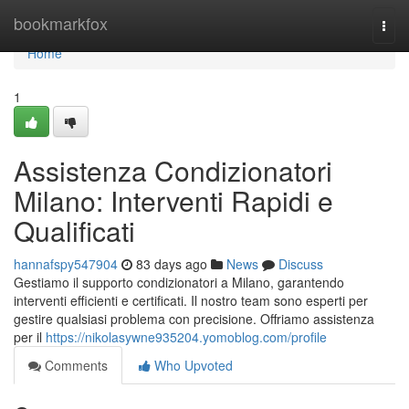
Home
bookmarkfox
Togg
navi
Home
1
Assistenza Condizionatori
Milano: Interventi Rapidi e
Qualificati
hannafspy547904
83 days ago
News
Discuss
Gestiamo il supporto condizionatori a Milano, garantendo
interventi efficienti e certificati. Il nostro team sono esperti per
gestire qualsiasi problema con precisione. Offriamo assistenza
per il
https://nikolasywne935204.yomoblog.com/profile
Comments
Who Upvoted