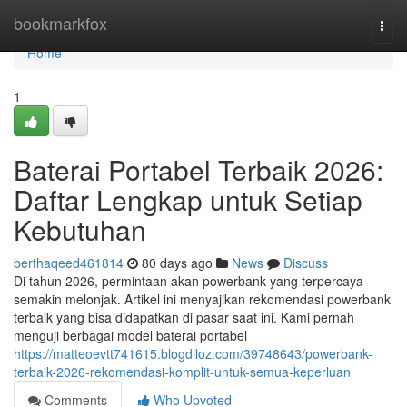
Home
bookmarkfox
Togg
navi
Home
1
Baterai Portabel Terbaik 2026:
Daftar Lengkap untuk Setiap
Kebutuhan
berthaqeed461814
80 days ago
News
Discuss
Di tahun 2026, permintaan akan powerbank yang terpercaya
semakin melonjak. Artikel ini menyajikan rekomendasi powerbank
terbaik yang bisa didapatkan di pasar saat ini. Kami pernah
menguji berbagai model baterai portabel
https://matteoevtt741615.blogdiloz.com/39748643/powerbank-
terbaik-2026-rekomendasi-komplit-untuk-semua-keperluan
Comments
Who Upvoted