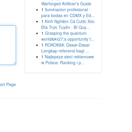
Warforged Artificer's Guide
1
Iluminacion profesional
para bodas en CDMX y Ed...
1
Kinh Nghiệm Cá Cược Xóc
Đĩa Trực Tuyến : Bí Quy...
1
Grasping the quantum
world&#x27;s opportunity t...
1
ROKOK88: Dasar-Dasar
Lengkap referensi bagi ...
1
Najlepsze sieci reklamowe
w Polsce: Ranking i p...
ort Page