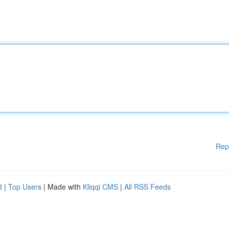
Rep
d
|
Top Users
| Made with
Kliqqi CMS
|
All RSS Feeds