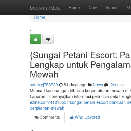
Home
bookmarkfox
Home
New
Submit
G
Home
1
{Sungai Petani Escort: 
Lengkap untuk Pengalam
Mewah
safatxyj753729
81 days ago
News
Discuss
Mencari kesenangan hiburan kegembiraan mewah di Su
Laporan ini menyajikan informasi perincian detail l
ezine.com/41810554/sungai-petani-escort-panduan-
perjalanan-mewah
Comments
Who Upvoted