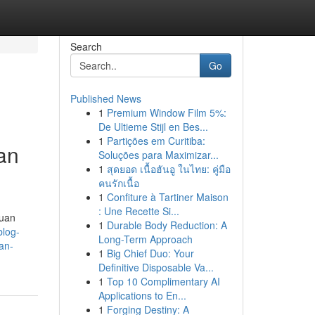
Search
Go
Published News
1
Premium Window Film 5%:
De Ultieme Stijl en Bes...
1
Partições em Curitiba:
an
Soluções para Maximizar...
1
สุดยอด เนื้อฮันอู ในไทย: คู่มือ
คนรักเนื้อ
1
Confiture à Tartiner Maison
: Une Recette Si...
duan
1
Durable Body Reduction: A
blog-
Long-Term Approach
an-
1
Big Chief Duo: Your
Definitive Disposable Va...
1
Top 10 Complimentary AI
Applications to En...
1
Forging Destiny: A